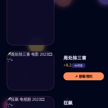
🎞️
周处除三害
';">
⭐8.2
4K修复
📌 想看/预约
🎞️
狂飙
';">