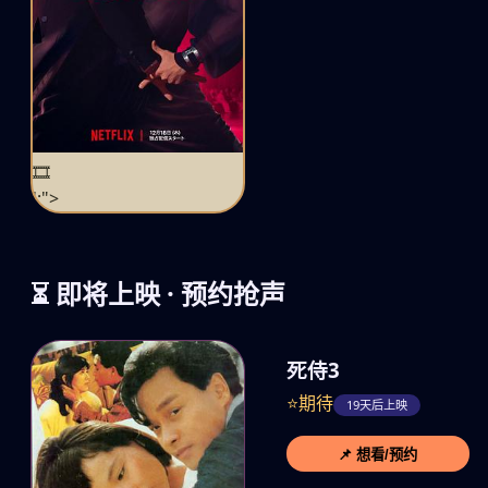
🎞️
';">
⏳ 即将上映 · 预约抢声
死侍3
⭐期待
19天后上映
📌 想看/预约