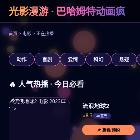
狂飙
光影漫游 · 巴哈姆特动画疯
正义狂飙，黑白对决
立即观看
首页 > 电影 > 正在热播
‹
动作
喜剧
爱情
科幻
悬疑
🔥 人气热播 · 今日必看
🎞️
流浪地球2
';">
⭐8.3
4K蓝光
📌 想看/预约