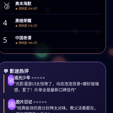
🥉
奥本海默
🔥 周热度 254.9万
4
黑暗荣耀
🔥 周热度 218.3万
5
中国奇谭
🔥 周热度 189.2万
💬 影迷热评
追光少年
⭐⭐⭐⭐⭐
🚀
“光影漫游UI太惊艳了，动态泡泡背景+磨砂玻璃
感，爱了！片单全是最新口碑佳作”
胶片日记
⭐⭐⭐⭐⭐
📀
“经典板块的高分封神太对味，教父活着都在，