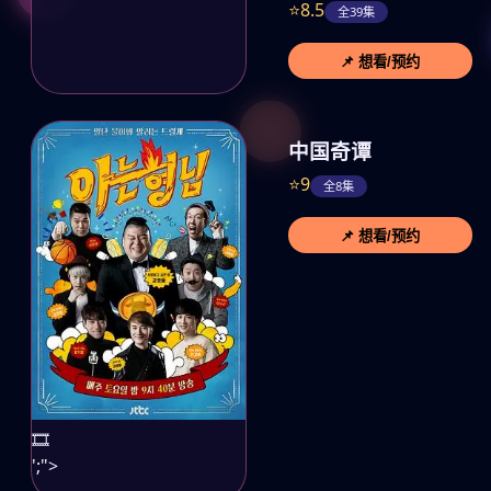
⭐8.5
全39集
📌 想看/预约
中国奇谭
⭐9
全8集
📌 想看/预约
🎞️
';">