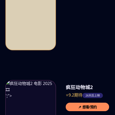
疯狂动物城2
🎞️
⭐9.2期待
';">
26天后上映
📌 想看/预约