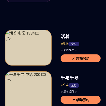
🎞️
活着
';">
⭐9.5
全见
✨ 催泪神片 ✨
📌 想看/预约
🎞️
千与千寻
';">
⭐9.4
全见
✨ 必看经典 ✨
📌 想看/预约