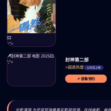
🎞️
';">
🎞️
封神第二部
';">
⭐超高热度
32天后上映
📌 想看/预约
光影漫游 为您呈现海量真实影视资源，在线电影、电