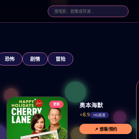
恐怖
剧情
冒险
奥本海默
更新
⭐8.9
HD高清
📌 想看/预约