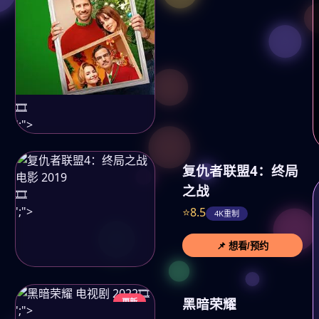
🎞️
';">
复仇者联盟4：终局
之战
🎞️
';">
⭐8.5
4K重制
📌 想看/预约
🎞️
黑暗荣耀
更新
';">