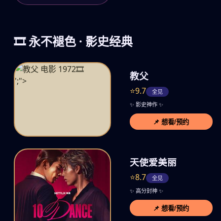
🎞️ 永不褪色 · 影史经典
🎞️
教父
';">
⭐9.7
全见
✨ 影史神作 ✨
📌 想看/预约
天使爱美丽
⭐8.7
全见
✨ 高分封神 ✨
📌 想看/预约