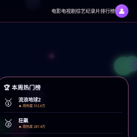
👤
电影
电视剧
综艺
纪录片
排行榜
›
🏆 本周热门榜
🥇
流浪地球2
🔥 周热度 312.6万
🥈
狂飙
🔥 周热度 287.4万