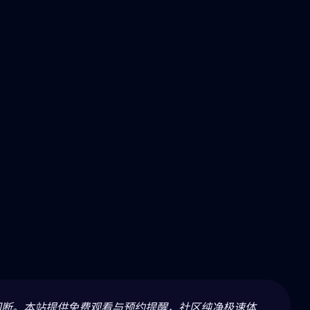
间断。本站提供免费观看与预约提醒，社区纯净极速体