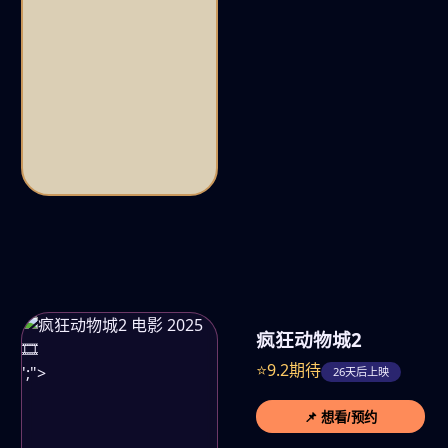
疯狂动物城2
🎞️
⭐9.2期待
';">
26天后上映
📌 想看/预约