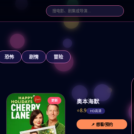
恐怖
剧情
冒险
奥本海默
更新
⭐8.9
HD高清
📌 想看/预约