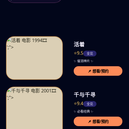
🎞️
活着
';">
⭐9.5
全见
✨ 催泪神片 ✨
📌 想看/预约
🎞️
千与千寻
';">
⭐9.4
全见
✨ 必看经典 ✨
📌 想看/预约