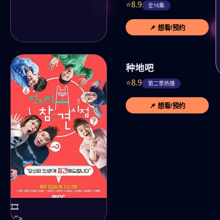
⭐8.9
全16集
📌 想看/预约
种地吧
⭐8.9
第二季热播
📌 想看/预约
🎞️
';">